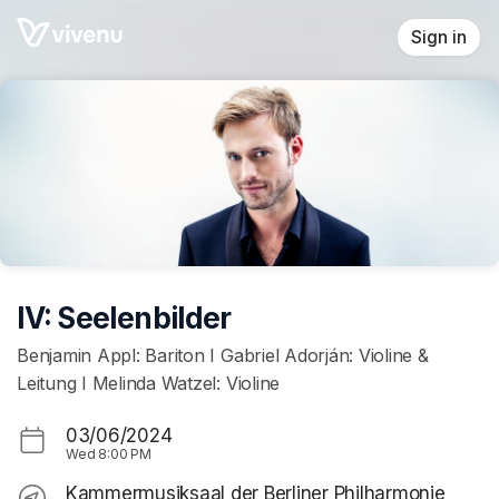
Skip header
Sign in
IV: Seelenbilder
Benjamin Appl: Bariton I Gabriel Adorján: Violine &
Leitung I Melinda Watzel: Violine
03/06/2024
Wed
8:00 PM
Kammermusiksaal der Berliner Philharmonie