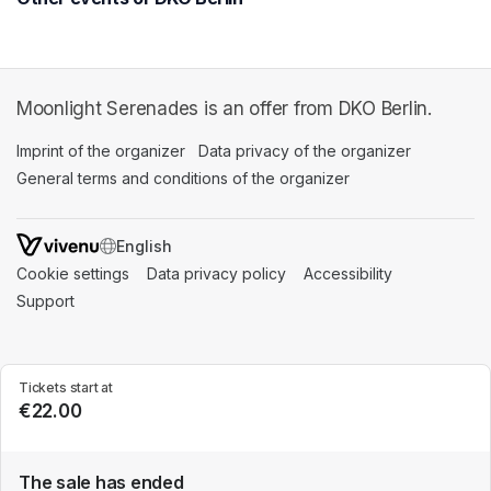
Moonlight Serenades is an offer from DKO Berlin.
Imprint of the organizer
(opens in a new tab)
Data privacy of the organizer
(opens in 
General terms and conditions of the organizer
(opens in a new ta
SWITCH LANGUAGE
Cookie settings
(opens in a new tab)
Data privacy policy
(opens in a new tab)
Accessibility
(opens in a n
Support
(opens in a new tab)
Tickets start at
€22.00
The sale has ended